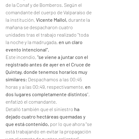
de la Conaf y de Bomberos. Según el 
comandante del cuerpo de Valparaíso de 
la institución, 
Vicente Mallol,
 durante la 
mañana se despacharon cuatro 
unidades tras el trabajo realizado "toda 
la noche y la madrugada, 
en un claro 
evento intencional".
Este incendio,
 "se viene a juntar con el 
registrado antes de ayer en el Cruce de 
Quintay, donde tenemos horarios muy 
similares:
 Despachamos a las 00:45 
horas y a las 00:49, respectivamente,
 en 
dos lugares completamente distintos
", 
enfatizó el comandante. 
Detalló también que el siniestro
 ha 
dejado cuatro hectáreas quemadas y 
que está contenido,
 por lo que ahora "se 
está trabajando en evitar la propagación 
y en el remate de puntos calientes". 