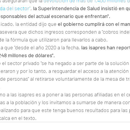
 aseguraran que la 
devolución de más de 1.400 millones d
ida del sector"
,
 la Superintendencia de Salud insistió en qu
sponsables del actual escenario que enfrentan".
cado, la entidad dijo que
 el gobierno cumplirá con el man
 asevera que dichos ingresos corresponden a "cobros indeb
e la fórmula que utilizaron para llevarlos a cabo.
a que "desde el año 2020 a la fecha,
 las isapres han repo
48 millones de dólares".
l sector privado "se ha negado a ser parte de la solución
raron y por lo tanto, a resguardar el acceso a la atención
de personas" al retirarse voluntariamente de la mesa de tr
.
no a las isapres es a poner a las personas afiliadas en el c
zas a la población y los invitamos a sumarse de manera cons
ealizando para que este tenga buenos resultados para las 
alca en el texto.