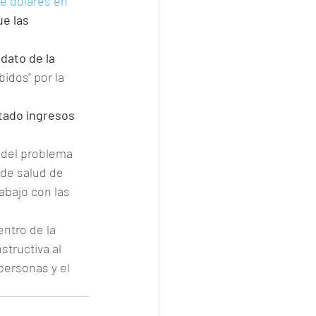
e dólares en 
e las 
dato de la 
idos" por la 
rtado ingresos 
 del problema 
 de salud de 
abajo con las 
entro de la 
tructiva al 
personas y el 