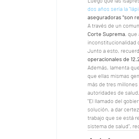
Luego que las isapres
dos años sería la "láp
aseguradoras "son re
A través de un comuni
Corte Suprema
, que
inconstitucionalidad d
Junto a esto, recuerd
operacionales de 12.2
Además, lamenta que e
que ellas mismas gene
más de tres millones 
autoridades de salud
"El llamado del gobier
solución, a dar certe
trabajo que se está r
sistema de salud", rec