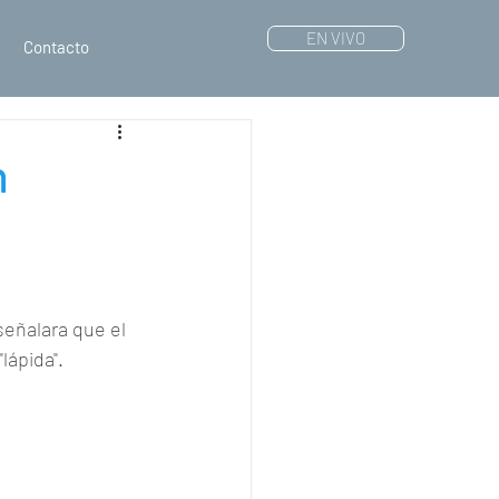
EN VIVO
Contacto
n
eñalara que el 
lápida".