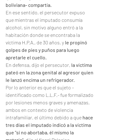
boliviana- compartía.
En ese sentido, el persecutor expuso 
que mientras el imputado consumía 
alcohol, sin motivo alguno entró a la 
habitación donde se encontraba la 
víctima H.P.A., de 30 años, y 
le propinó 
golpes de pies y puños para luego 
apretarle el cuello.
En defensa, dijo el persecutor, 
la víctima 
pateó en la zona genital al agresor quien 
le lanzó encima un refrigerador.
Por lo anterior es que el sujeto –
identificado como L.L.F.- fue formalizado 
por lesiones menos graves y amenazas, 
ambos en contexto de violencia 
intrafamiliar, el último debido a que 
hace 
tres días el imputado indicó a la víctima 
que "si no abortaba, él mismo la 
mataría"
, dijo el fiscal Palacios.