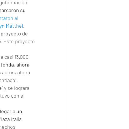
 gobernación 
marcaron su 
taron al 
yn Matthei
.
l proyecto de 
o
. Este proyecto 
a casi 13.000 
otonda
, 
ahora 
 autos, ahora 
antiago".
e
" y se lograra 
tuvo con el 
legar a un 
Plaza Italia 
 hechos 