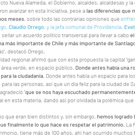
cto Nueva Alameda, el Gobierno, alcaldes, alcaldesas y la
on avanzar en esta iniciativa, pese a 
las diferencias que 
imos meses
, sobre todo las contrarias opiniones que 
enfren
ago,
 Claudio Orrego
, y la jefa comunal de Providencia, 
Evel
ellar un acuerdo político transversal para llevar a cabo
 e
na más importante de Chile y más importante de Santiag
ás", destacó Orrego.
ridad regional afirmó que con esta propuesta la capital "gan
área verde, en espacio público. 
Donde antes había una r
 para la ciudadanía
. Donde antes había un espacio para los
para las personas, así que un día feliz para la ciudad de S
 agradeció "
que se nos haya escuchado permanentement
l en esta materia, dando así por olvidada la polémica que 
s que eran bien distintos y, sin embargo,
 hemos logrado l
e finalmente lo que hace es respetar el patrimonio
. La 
rimonio, tiene más de 100 años, ahí han ocurrido muchos