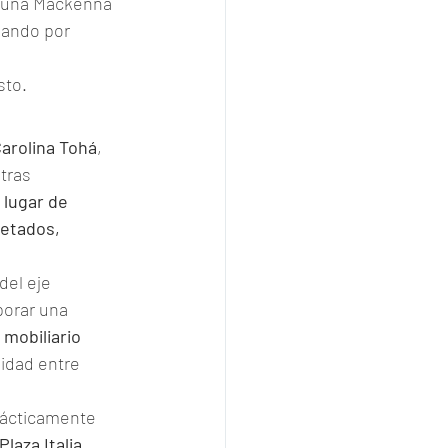
cuña Mackenna 
sando por 
sto.
arolina Tohá
, 
tras 
 lugar de 
etados, 
del eje 
porar una 
 
mobiliario 
uidad entre 
rácticamente 
laza Italia
, 