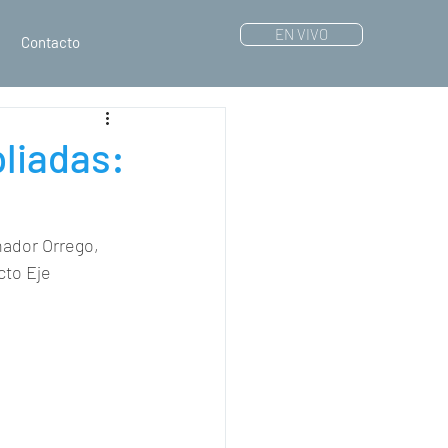
EN VIVO
Contacto
liadas:
nador Orrego, 
cto Eje 