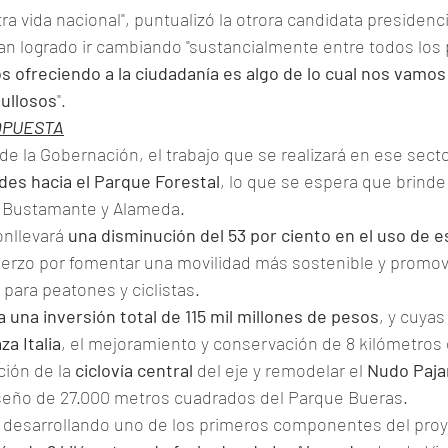
a vida nacional", puntualizó la otrora candidata presidenci
an logrado ir cambiando "sustancialmente entre todos los 
 ofreciendo a la ciudadanía es algo de lo cual nos vamos 
ullosos
".
OPUESTA
e la Gobernación, el trabajo que se realizará en ese sect
des hacia el Parque Forestal
, lo que se espera que brinde
es Bustamante y Alameda.
nllevará 
una disminución del 53 por ciento en el uso de e
uerzo por fomentar una movilidad más sostenible y promov
para peatones y ciclistas.
 una inversión total de 115 mil millones de pesos
, y cuyas
za Italia
, el mejoramiento y conservación de 8 kilómetros 
ción de la 
ciclovía central
 del eje y remodelar el 
Nudo Paja
seño de 27.000 metros cuadrados del Parque Bueras.
 desarrollando uno de los primeros componentes del proy