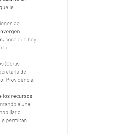
que le 
iones de 
onvergen 
os
, cosa que hoy 
 la 
os (Obras 
ecretaría de 
o, Providencia, 
 los recursos 
untando a una 
obiliario 
que permitan 