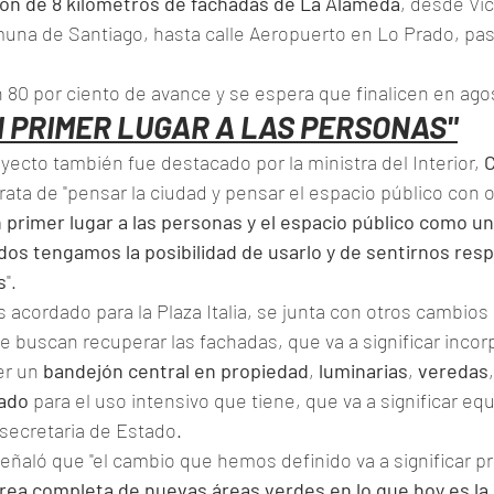
ión de 8 kilómetros de fachadas de La Alameda
, desde Vi
omuna de Santiago, hasta calle Aeropuerto en Lo Prado, pa
n 80 por ciento de avance y se espera que finalicen en ago
N PRIMER LUGAR A LAS PERSONAS"
yecto también fue destacado por la ministra del Interior, 
C
rata de "pensar la ciudad y pensar el espacio público con o
 primer lugar a las personas y el espacio público como un
os tengamos la posibilidad de usarlo y de sentirnos resp
s
".
acordado para la Plaza Italia, se junta con otros cambios 
buscan recuperar las fachadas, que va a significar incor
er un 
bandejón central en propiedad
, 
luminarias
, 
veredas
,
ado
 para el uso intensivo que tiene, que va a significar eq
 secretaria de Estado.
señaló que "el cambio que hemos definido va a significar p
rea completa de nuevas áreas verdes en lo que hoy es la P