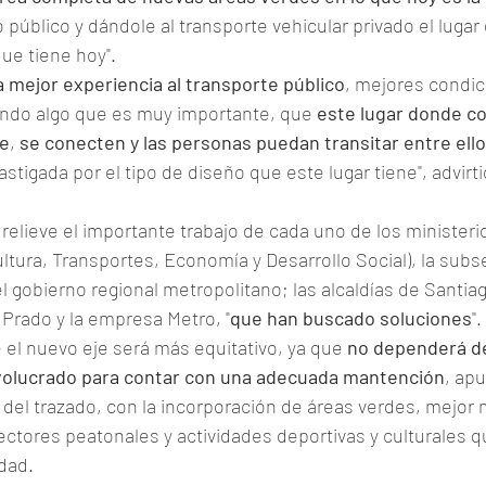
 público y dándole al transporte vehicular privado el lugar 
ue tiene hoy".
 mejor experiencia al transporte público
, mejores condic
iendo algo que es muy importante, que
 este lugar donde c
te
, 
se conecten y las personas puedan transitar entre ell
tigada por el tipo de diseño que este lugar tiene", advirtió
relieve el importante trabajo de cada uno de los ministeri
ultura, Transportes, Economía y Desarrollo Social), la subs
el gobierno regional metropolitano; las alcaldías de Santiag
 Prado y la empresa Metro, "
que han buscado soluciones
".
el nuevo eje será más equitativo, ya que 
no dependerá de
nvolucrado para contar con una adecuada mantención
, ap
 del trazado, con la incorporación de áreas verdes, mejor m
ectores peatonales y actividades deportivas y culturales 
idad.