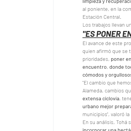
limpieza y recuperac
al poniente, en la c
Estación Central.
Los trabajos llevan u
"ES PONER E
El avance de este pro
quien afirmó que se t
prioridades,
 poner en
encuentro
, 
donde tod
cómodos y orgulloso
"El cambio que hemos 
Alameda, cambios que 
extensa ciclovía
, ten
urbano mejor prepar
municipios", valoró la
En su análisis, Tohá 
incorporar una hectá