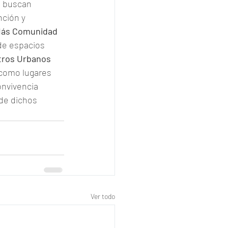
e buscan 
nción y 
ás Comunidad 
de espacios 
tros Urbanos
 como lugares 
onvivencia 
 de dichos 
Ver todo