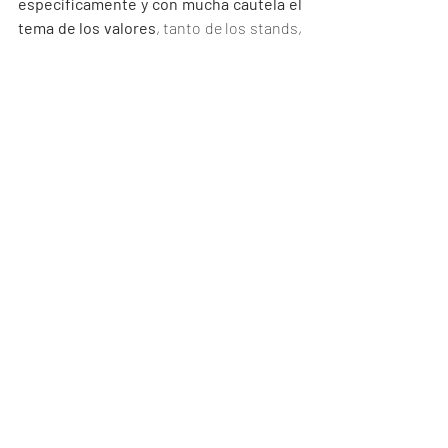
específicamente y con mucha cautela el 
tema de los valores
, tanto de los stands, 
de las entradas, teniendo en cuenta que 
nos interesa que venga el máximo de 
gente", puntualizó.
Entradas recientes
Ver todo