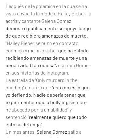
Después de la polémica en la que se ha 
visto envuelta la modelo Hailey Bieber, la 
actriz y cantante Selena Gomez 
demostró públicamente su apoyo luego 
de que recibiera amenazas de muerte. 
"Hailey Bieber se puso en contacto 
conmigo y me hizo saber 
que ha estado 
recibiendo amenazas de muerte y una 
negatividad tan odiosa",
 escribió Gómez 
en sus historias de Instagram. 
La estrella de "Only murders in the 
building" enfatizó que 
"esto no es lo que 
yo defiendo. Nadie debería tener que 
experimentar odio o bullying, s
iempre 
he abogado por la amabilidad" y 
sentenció 
"realmente quiero que todo 
esto se detenga".
Un mes antes, 
Selena Gómez
 salió a 