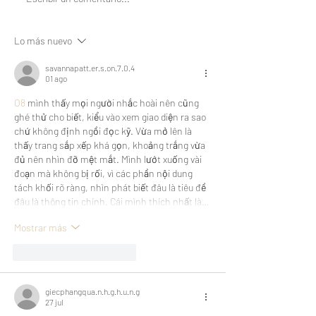
Protección: revisa los
ley corta con
montos para 2024
mutualización y 
Lo más nuevo
extraordinaria e
de planes
savannapatt.er.s.on.7.0.4
01 ago
O8
 mình thấy mọi người nhắc hoài nên cũng 
ghé thử cho biết, kiểu vào xem giao diện ra sao 
chứ không định ngồi đọc kỹ. Vừa mở lên là 
thấy trang sắp xếp khá gọn, khoảng trắng vừa 
đủ nên nhìn đỡ mệt mắt. Mình lướt xuống vài 
đoạn mà không bị rối, vì các phần nội dung 
tách khối rõ ràng, nhìn phát biết đâu là tiêu đề 
đâu là thông tin chính. Cái mình thích nhất là…
Mostrar más
Me gusta
Reaccionar
giecphangqua.n.h.g.h.u.n.g
27 jul