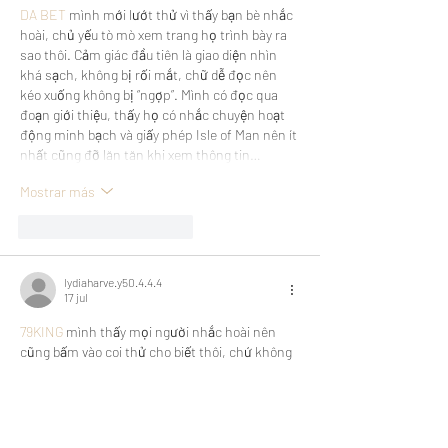
DA BET
 mình mới lướt thử vì thấy bạn bè nhắc 
hoài, chủ yếu tò mò xem trang họ trình bày ra 
sao thôi. Cảm giác đầu tiên là giao diện nhìn 
khá sạch, không bị rối mắt, chữ dễ đọc nên 
kéo xuống không bị “ngợp”. Mình có đọc qua 
đoạn giới thiệu, thấy họ có nhắc chuyện hoạt 
động minh bạch và giấy phép Isle of Man nên ít 
nhất cũng đỡ lăn tăn khi xem thông tin…
Mostrar más
Me gusta
Reaccionar
lydiaharve.y50.4.4.4
17 jul
79KING
 mình thấy mọi người nhắc hoài nên 
cũng bấm vào coi thử cho biết thôi, chứ không 
có ngồi tìm hiểu sâu hay chơi gì. Vừa vào cái là 
thấy giao diện khá dễ chịu, kiểu không nhồi 
chữ quá nhiều nên nhìn đỡ rối mắt. Mình chỉ 
lướt nhanh vài phút mà vẫn nắm được họ sắp 