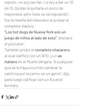
repollo, no soy tan fan. Le voy a dar un 10 
de 10. Quizás le quitaría un poco de 
mayonesa, pero todo se va regulando", 
fue la reseña del mexicano al probar el 
completo clásico.
"Los hot dogs de Nueva York son un 
juego de niños al lado de esto"
, destacó 
el youtuber.
También probó el 
completo chacarero
, 
al cual calificó con un 9/10, y un 
as 
italiano
 en el Muelle Vergara. "A cualquier 
que se le haya ocurrido cambiar la 
salchica por la carne, es un genio", dijo, 
para luego calificar con un 8 a este 
formato.