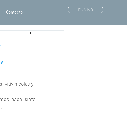
EN VIVO
Contacto
e
,
 vitivinícolas y 
mos hace siete 
.