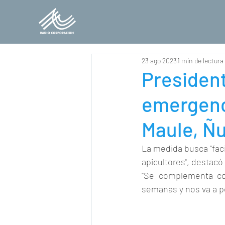
23 ago 2023
1 min de lectura
President
emergenci
Maule, Ñu
La medida busca "facil
apicultores", destacó
"Se complementa con
semanas y nos va a per