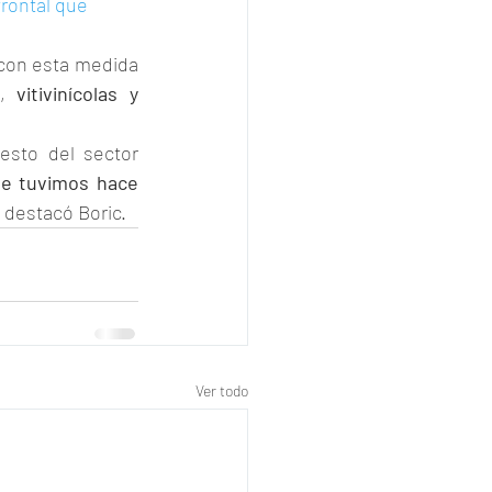
frontal que 
con esta medida 
, 
vitivinícolas y 
sto del sector 
e tuvimos hace 
, destacó Boric.
Ver todo