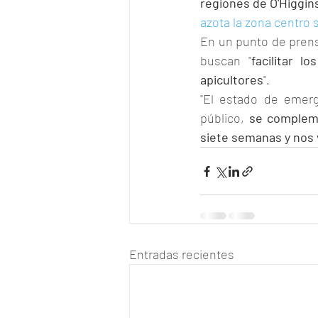
regiones de O'Higgins
azota la zona centro s
En un punto de prens
buscan "
facilitar l
apicultores
".
"El estado de emerg
público, 
se compleme
siete semanas y nos v
Entradas recientes