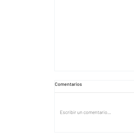
Comentarios
Escribir un comentario...
“Mi vida cambió”: la reacción