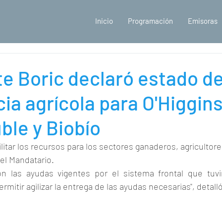
Inicio
Programación
Emisoras
e Boric declaró estado d
a agrícola para O'Higgins
ble y Biobío
itar los recursos para los sectores ganaderos, agricultores,
 el Mandatario.
 las ayudas vigentes por el sistema frontal que tuvi
mitir agilizar la entrega de las ayudas necesarias", detalló