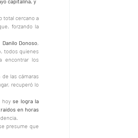
o capitalina, y 
 total cercano a 
ue, forzando la 
 
Danilo Donoso
, 
o, todos quienes 
 encontrar los 
n de las cámaras 
gar, recuperó lo 
y hoy 
se logra la 
raídos en horas 
ndencia.
"se presume que 