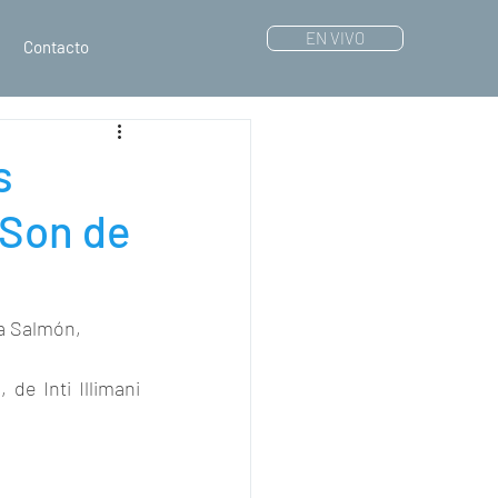
EN VIVO
Contacto
s
 Son de
a Salmón, 
e Inti Illimani 