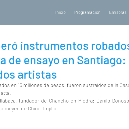
Inicio
Programación
Emisoras
peró instrumentos robado
a de ensayo en Santiago:
os artistas
ados en 15 millones de pesos, fueron sustraídos de la Cas
Matta.
labaca, fundador de Chancho en Piedra; Danilo Donoso, d
nemeyer, de Chico Trujillo.