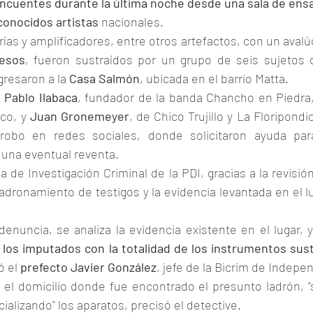
ncuentes durante la última noche desde una sala de ensay
onocidos artistas
 nacionales.
rías y amplificadores, entre otros artefactos, con un avalúo
pesos
, fueron sustraídos por un grupo de seis sujetos q
gresaron a la 
Casa Salmón
, ubicada en el barrio Matta.
 
Pablo Ilabaca
, fundador de la banda Chancho en Piedra,
ico, y 
Juan Gronemeyer
, de Chico Trujillo y La Floripondi
 robo en redes sociales, donde solicitaron ayuda para
 una eventual reventa.
a de Investigación Criminal de la PDI, gracias a la revisió
dronamiento de testigos y la evidencia levantada en el lu
denuncia, se analiza la evidencia existente en el lugar, 
los imputados con la totalidad de los instrumentos sust
ó el 
prefecto Javier González
, jefe de la Bicrim de Indepe
 el domicilio donde fue encontrado el presunto ladrón, 
alizando" los aparatos, precisó el detective.