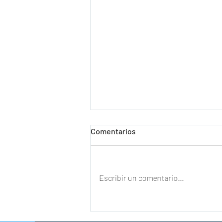
Comentarios
Escribir un comentario...
“Mi vida cambió”: la reacción
de un uruguayo tras conocer