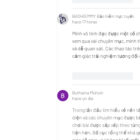
BAOHIEMMY Bảo hiểm trực tuyến
hace 17 horas
Mình vô tình đọc được một số ch
xem qua vài chuyên mục, mình th
và dễ quan sát. Các thao tác tr
cảm giác trải nghiệm tương đối 
Me gusta
Reaccionar
Buthaina Muhsin
hace un día
Trong lần đầu tìm hiểu về nền t
diện và các chuyên mục được bố 
chơi bài được sắp xếp theo từng 
tiện hơn. Bố cục tổng thể khá g
giác dễ nhìn và không bị rối m