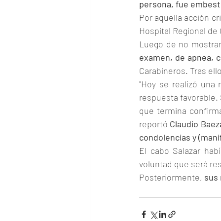
persona, fue embesti
Por aquella acción cr
Hospital Regional de 
Luego de no mostrar
examen, de apnea, co
Carabineros. Tras ell
"Hoy se realizó una 
respuesta favorable. 
que termina confirma
reportó 
Claudio Baeza
condolencias y (manif
El cabo Salazar hab
voluntad que será res
Posteriormente, 
sus 