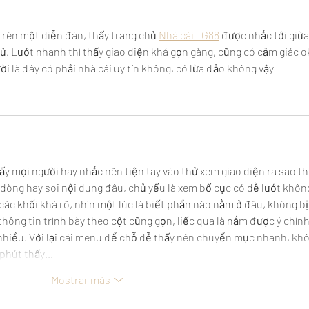
trên một diễn đàn, thấy trang chủ 
Nhà cái TG88
 được nhắc tới giữa
 Lướt nhanh thì thấy giao diện khá gọn gàng, cũng có cảm giác ok
i là đây có phải nhà cái uy tín không, có lừa đảo không vậy
ấy mọi người hay nhắc nên tiện tay vào thử xem giao diện ra sao thô
dòng hay soi nội dung đâu, chủ yếu là xem bố cục có dễ lướt không
 các khối khá rõ, nhìn một lúc là biết phần nào nằm ở đâu, không bị
hông tin trình bày theo cột cũng gọn, liếc qua là nắm được ý chính
nhiều. Với lại cái menu để chỗ dễ thấy nên chuyển mục nhanh, khô
i phút thấy…
Mostrar más