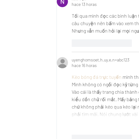
hace 13 horas
Tối qua mình đọc các bình luận 
câu chuyện nên bấm vào xem thử.
Nhưng vẫn muốn hỏi lại mọi ngườ
Me gusta
Reaccionar
uyenghomsoet.h.uy.e.n+abc123
hace 16 horas
Kèo bóng đá trực tuyến
 mình th
Mình không có ngồi đọc kỹ từng 
Vào cái là thấy trang chia thành
kiểu dồn chữ rối mắt. Mấy bảng t
chứ không phải kéo qua kéo lại 
phải tìm mãi. Nói chung lướt và
Me gusta
Reaccionar