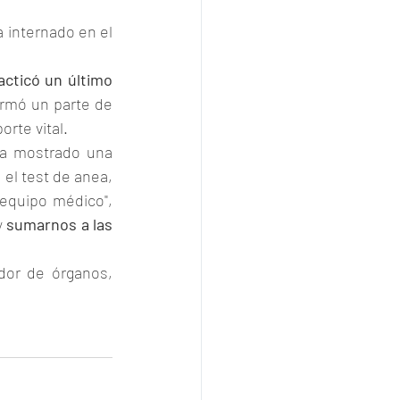
 internado en el 
cticó un último 
rmó un parte de 
rte vital.
ía mostrado una 
el test de anea, 
equipo médico", 
 
sumarnos a las 
or de órganos, 