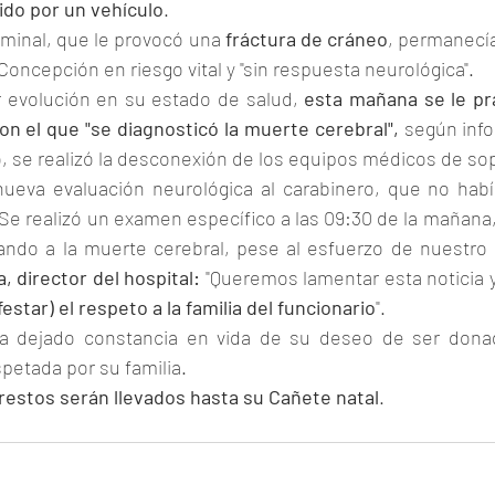
do por un vehículo
.
iminal, que le provocó una 
fráctura de cráneo
, permanecía
Concepción en riesgo vital y "sin respuesta neurológica".
 evolución en su estado de salud,
 esta mañana se le pra
n el que "se diagnosticó la muerte cerebral",
 según info
o, se realizó la desconexión de los equipos médicos de sopo
nueva evaluación neurológica al carabinero, que no hab
Se realizó un examen específico a las 09:30 de la mañana, 
ndo a la muerte cerebral, pese al esfuerzo de nuestro 
, director del hospital:
 "Queremos lamentar esta noticia y
estar) el respeto a la familia del funcionario
".
ía dejado constancia en vida de su deseo de ser donad
petada por su familia.
restos serán llevados hasta su Cañete natal
.