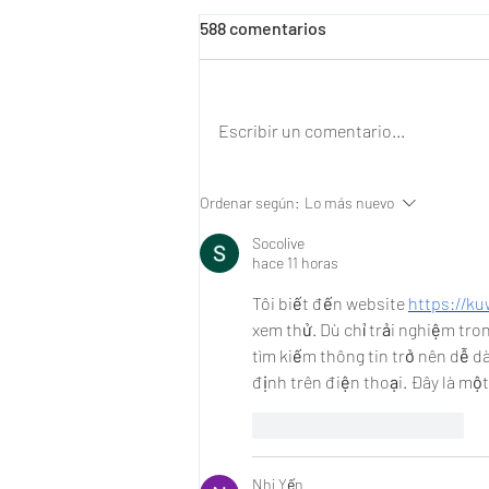
588 comentarios
Escribir un comentario...
“Mi vida cambió”: la reacción
Ordenar según:
Lo más nuevo
de un uruguayo tras conocer
tostador de pan chileno
Socolive
hace 11 horas
Tôi biết đến website 
https://k
xem thử. Dù chỉ trải nghiệm tron
tìm kiếm thông tin trở nên dễ 
định trên điện thoại. Đây là mộ
Me gusta
Reaccionar
Nhi Yến