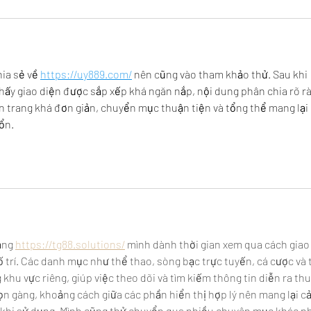
ia sẻ về 
https://uy889.com/
 nên cũng vào tham khảo thử. Sau khi 
ấy giao diện được sắp xếp khá ngăn nắp, nội dung phân chia rõ rà
ên trang khá đơn giản, chuyển mục thuận tiện và tổng thể mang lại 
ổn.
ảng 
https://tg88.solutions/
 mình dành thời gian xem qua cách giao
trí. Các danh mục như thể thao, sòng bạc trực tuyến, cá cược và t
khu vực riêng, giúp việc theo dõi và tìm kiếm thông tin diễn ra thu
ọn gàng, khoảng cách giữa các phần hiển thị hợp lý nên mang lại c
ắt khi sử dụng. Mình cũng thử chuyển qua nhiều chuyên mục khác n