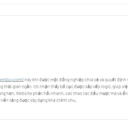
Sube el Bono de Protección:
Isap
revisa los montos para 2024
corta
extr
plan
uwinbuy.com/
 này khi được một đồng nghiệp chia sẻ và quyết định 
g thời gian ngắn, tôi nhận thấy bố cục được sắp xếp logic, giúp việ
dàng hơn. Website phản hồi nhanh, các thao tác đều mượt mà và ổn
t nền tảng được xây dựng khá chỉnh chu.