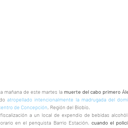
la mañana de este martes la 
muerte del cabo primero Álex
ido 
atropellado intencionalmente la madrugada del domi
centro de Concepción
, Región del Biobío.
iscalización a un local de expendio de bebidas alcohól
rario en el penquista Barrio Estación, 
cuando el policí