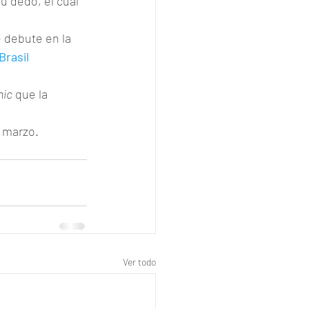
u dedo, el cual 
 debute en la 
Brasil 
nic
 que la 
e marzo.
Ver todo