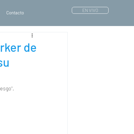
EN VIVO
Contacto
arker de
su
iesgo".