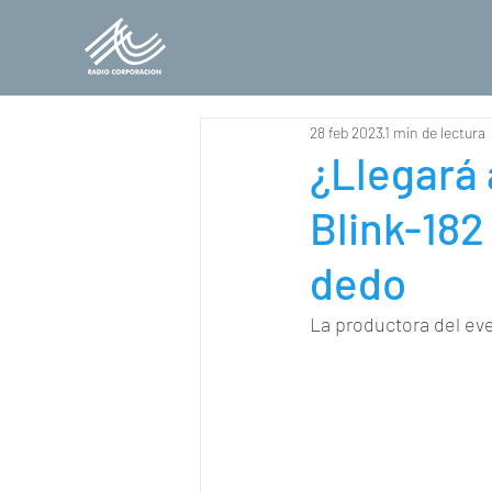
28 feb 2023
1 min de lectura
¿Llegará 
Blink-182
dedo
La productora del eve