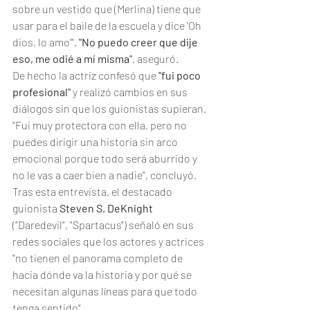
sobre un vestido que (Merlina) tiene que 
usar para el baile de la escuela y dice 'Oh 
dios, lo amo'". 
"No puedo creer que dije 
eso, me odié a mí misma"
, aseguró.
De hecho la actriz confesó que 
"fui poco 
profesional"
 y realizó cambios en sus 
diálogos sin que los guionistas supieran. 
"Fui muy protectora con ella, pero no 
puedes dirigir una historia sin arco 
emocional porque todo será aburrido y 
no le vas a caer bien a nadie", concluyó.
Tras esta entrevista, el destacado 
guionista 
Steven S. DeKnight
("Daredevil", "Spartacus") señaló en sus 
redes sociales que los actores y actrices 
"no tienen el panorama completo de 
hacia dónde va la historia y por qué se 
necesitan algunas líneas para que todo 
tenga sentido".