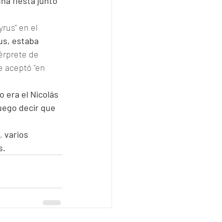
na fiesta junto 
yrus" en el 
us, estaba 
érprete de 
e aceptó "en 
o era el Nicolás 
uego decir que 
, 
varios 
. 