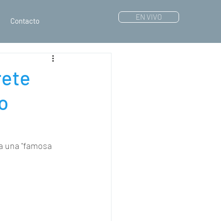
EN VIVO
Contacto
rete
o
 a una "famosa 