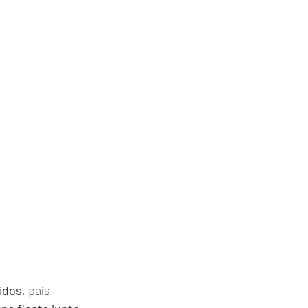
idos
, país 