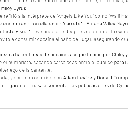
 del Club de la Comedia reside actualmente, entre ellas, 
u
 Miley Cyrus.
e refirió a la intérprete de "Angels Like You" como "Waili Ma
e encontrado con ella en un "carrete": "Estaba Wiley Mayr
ntacto visual"
, revelando que después de un rato, la exint
nvitó a consumir cocaína al baño del lugar, asegurando qu
ezo a hacer líneas de cocaína, así que lo hice por Chile, y
mó el humorista, sacando carcajadas entre el público 
para l
 alter ego de la cantante.
oria
, y como ha ocurrido con 
Adam Levine y Donald Trump
m llegaron en masa a comentar las publicaciones de Cyrus