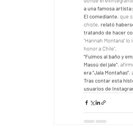
donde el exintegrante
a una famosa artista:
El comediante
, que s
chiste, 
relató habers
tratando de hacer co
"Hannah Montana" lo i
honor a Chile".
"Fuimos al baño y emp
Massú del jale"
, afir
era "Jala Montañas"
,
Tras contar esta hist
usuarios de Instagra