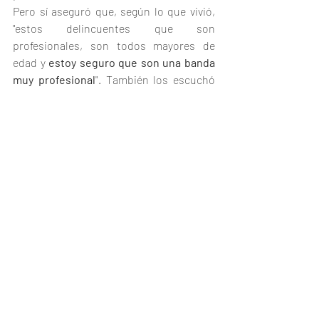
Pero sí aseguró que, según lo que vivió, 
"estos delincuentes que son 
profesionales, son todos mayores de 
edad y 
estoy seguro que son una banda 
muy profesional
". También los escuchó 
hablar, por lo que sostiene que son 
chilenos.
Pese a todo,
 "estoy seguro de que los 
vamos a encontrar"
, advirtió.
Entradas recientes
Ver todo