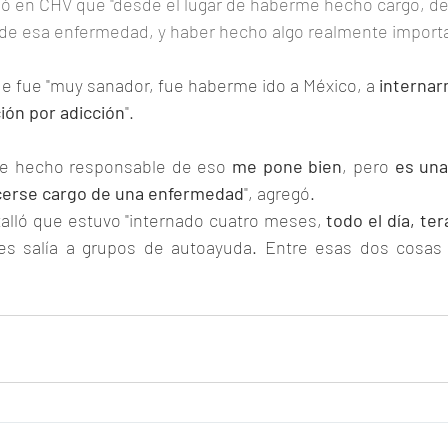
ó en CHV que "desde el lugar de haberme hecho cargo, d
de esa enfermedad, y haber hecho algo realmente importan
e fue "muy sanador, fue haberme ido a México, a 
internar
ción por adicción
".
e hecho responsable de eso 
me pone bien
, pero 
es una
cerse cargo de una enfermedad
", agregó.
alló que estuvo "internado cuatro meses, 
todo el día, ter
es salía a grupos de autoayuda. Entre esas dos cosas i