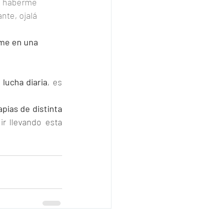
e haberme 
te, ojalá 
me en una 
 lucha diaria
, es 
apias de distinta 
r llevando esta 