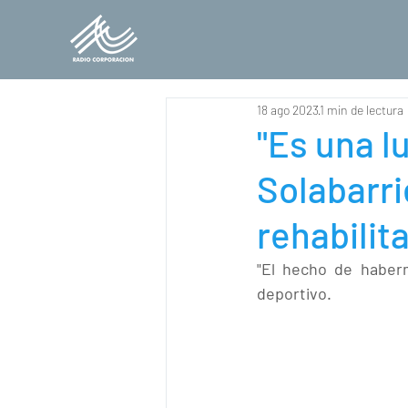
18 ago 2023
1 min de lectura
"Es una l
Solabarri
rehabilit
"El hecho de haber
deportivo.