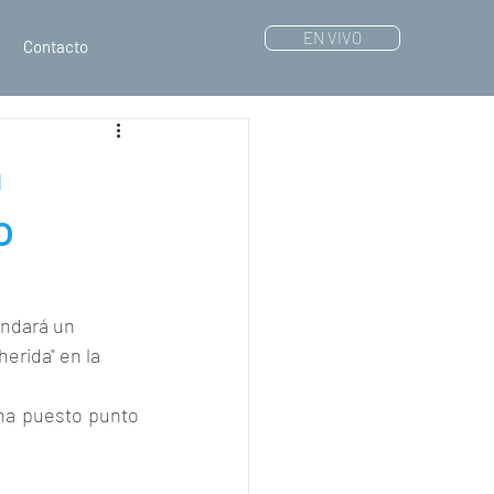
EN VIVO
Contacto
a
o
andará un 
erida" en la 
 ha puesto punto 