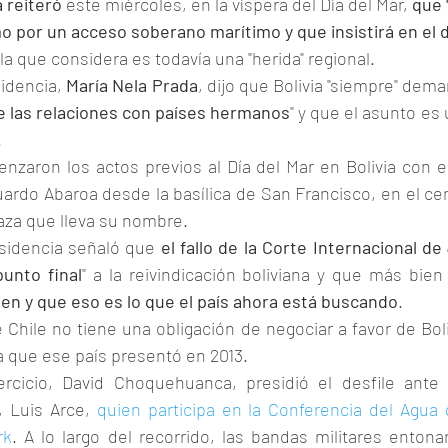
 reiteró 
este miércoles, en la víspera del Día del Mar,
 que 
 por un acceso soberano marítimo y que insistirá en el d
 la que considera es todavía una "herida" regional.
idencia, 
María Nela Prada
, dijo que Bolivia "siempre" dem
e las relaciones con países hermanos
" y que el asunto es u
.
zaron los actos previos al Día del Mar en Bolivia con el
ardo Abaroa desde la basílica de San Francisco, en el cen
laza que lleva su nombre.
esidencia señaló que 
el fallo de la Corte Internacional de 
unto final
" a la reivindicación boliviana y que más bien 
guen y que eso es lo que el país ahora está buscando
.
Chile no tiene una obligación de negociar a favor de Boliv
que ese país presentó en 2013.
ercicio, David Choquehuanca, presidió el desfile ante 
, Luis Arce, 
quien participa en la Conferencia del Agua 
rk
. A lo largo del recorrido, las bandas militares entona