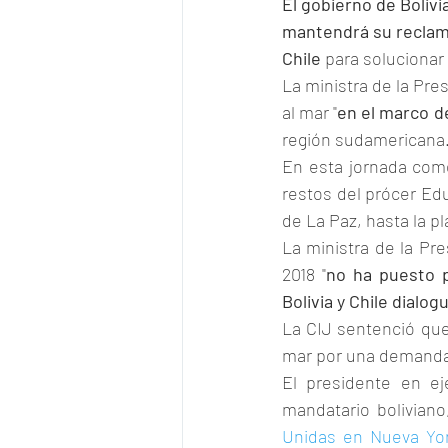
El gobierno de Bolivia
mantendrá su reclamo
Chile
 para solucionar
La ministra de la Pres
al mar "
en el marco d
región sudamericana
En esta jornada comen
restos del prócer Edu
de La Paz, hasta la p
La ministra de la Pr
2018 "
no ha puesto p
Bolivia y Chile dialo
La CIJ sentenció que 
mar por una demanda 
El presidente en ej
mandatario boliviano
Unidas en Nueva Yo