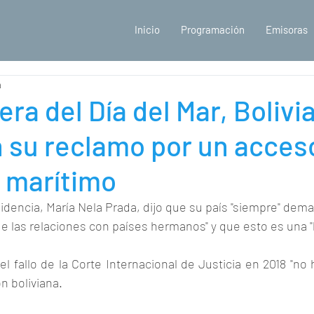
Inicio
Programación
Emisoras
a
era del Día del Mar, Bolivi
n su reclamo por un acces
 marítimo
sidencia, María Nela Prada, dijo que su país "siempre" dem
e las relaciones con países hermanos" y que esto es una "h
 fallo de la Corte Internacional de Justicia en 2018 "no
ón boliviana.