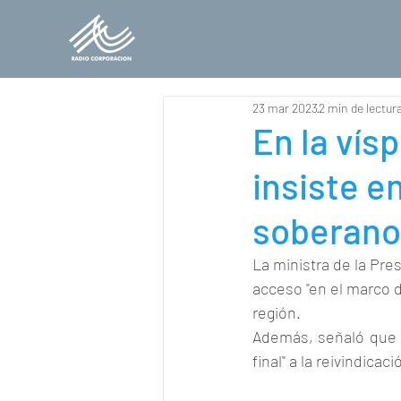
23 mar 2023
2 min de lectur
En la vísp
insiste e
soberano
La ministra de la Pre
acceso "en el marco d
región.
Además, señaló que el
final" a la reivindicaci