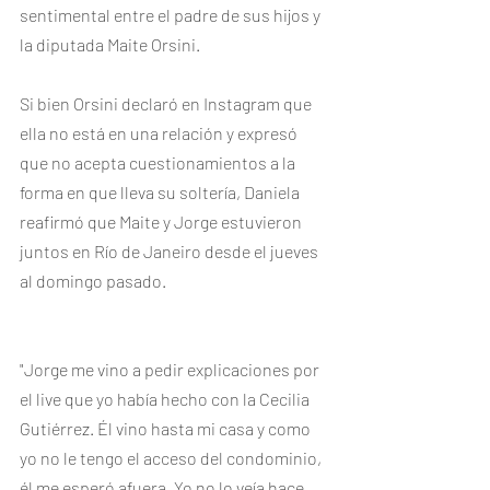
sentimental entre el padre de sus hijos y 
la diputada Maite Orsini. 
Si bien Orsini declaró en Instagram que 
ella no está en una relación y expresó 
que no acepta cuestionamientos a la 
forma en que lleva su soltería, Daniela 
reafirmó que Maite y Jorge estuvieron 
juntos en Río de Janeiro desde el jueves 
al domingo pasado. 
"Jorge me vino a pedir explicaciones por 
el live que yo había hecho con la Cecilia 
Gutiérrez. Él vino hasta mi casa y como 
yo no le tengo el acceso del condominio, 
él me esperó afuera. Yo no lo veía hace 