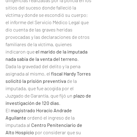
diligencias realizadas por la policía en los 
sitios del suceso donde falleció la 
víctima y donde se escondió su cuerpo; 
el informe del Servicio Médico Legal que 
dio cuenta de las graves heridas 
provocadas y las declaraciones de otros 
familiares de la víctima, quienes 
indicaron que 
el marido de la imputada 
nada sabía de la venta del terreno
.
Dada la gravedad del delito y la pena 
asignada al mismo, el 
fiscal Hardy Torres 
solicitó la prisión preventiva
 de la 
imputada, que fue acogida por el 
Juzgado de Garantía, que fijó un 
plazo de 
investigación de 120 días
.
El 
magistrado Horacio Andrade 
Aguilante
 ordenó el ingreso de la 
imputada al 
Centro Penitenciario de 
Alto Hospicio
 por considerar que su 