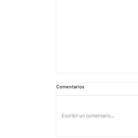
Comentarios
Escribir un comentario...
“Mi vida cambió”: la reacción