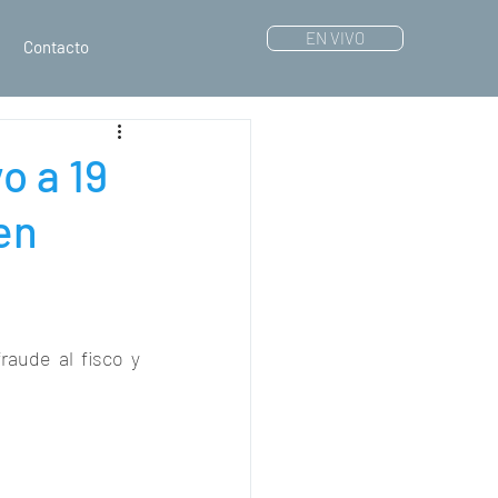
EN VIVO
Contacto
o a 19
en
raude al fisco y 