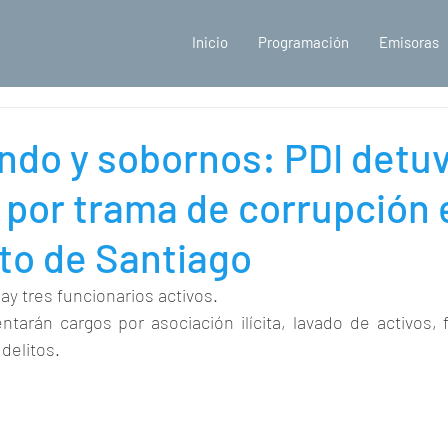
Inicio
Programación
Emisoras
do y sobornos: PDI detuv
 por trama de corrupción 
to de Santiago
ay tres funcionarios activos.
tarán cargos por asociación ilícita, lavado de activos, f
delitos.