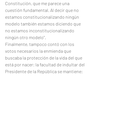
Constitución, que me parece una 
cuestión fundamental. Al decir que no 
estamos constitucionalizando ningún 
modelo también estamos diciendo que 
no estamos inconstitucionalizando 
ningún otro modelo".
Finalmente, tampoco contó con los 
votos necesarios la enmienda que 
buscaba la protección de la vida del que 
está por nacer; la facultad de indultar del 
Presidente de la República se mantiene; 
se logró una norma que entrega 
reconocimiento constitucional a los 
derechos indígenas, aunque en los 
escaños reservados sólo se aprobó que 
la ley podrá establecer mecanismos para 
promover la participación política en el 
Congreso.
Aun así, 
quedaron temas pendientes ya 