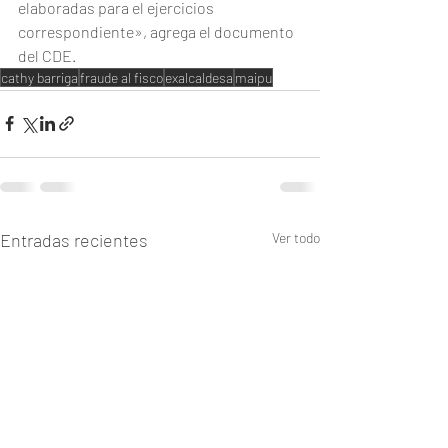
elaboradas para el ejercicios 
correspondiente», agrega el documento 
del CDE.
cathy barriga
fraude al fisco
exalcaldesa
maipu
Entradas recientes
Ver todo