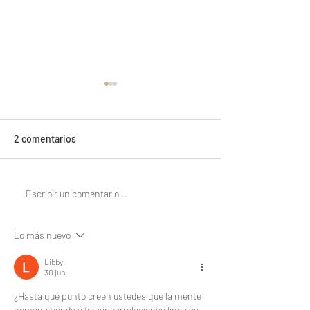
2 comentarios
Sube el Bono de
Isapres: Senado
Escribir un comentario...
Protección: revisa los
ley corta con
montos para 2024
mutualización y 
Lo más nuevo
extraordinaria e
de planes
Libby
30 jun
¿Hasta qué punto creen ustedes que la mente 
humana tiende a forzar correlaciones lineales 