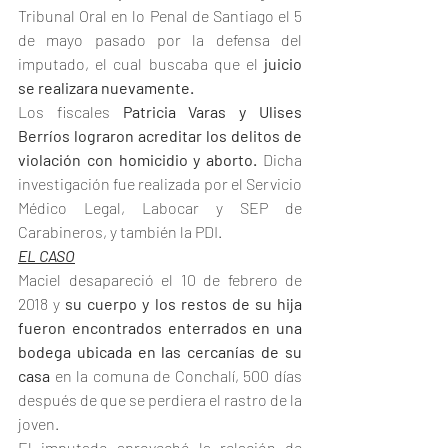
Tribunal Oral en lo Penal de Santiago el 5 
de mayo pasado por la defensa del 
imputado, el cual buscaba que el 
juicio 
se realizara nuevamente.
Los fiscales 
Patricia Varas y Ulises 
Berríos lograron acreditar los delitos de 
violación con homicidio y aborto.
 Dicha 
investigación fue realizada por el Servicio 
Médico Legal, Labocar y SEP de 
Carabineros, y también la PDI.
EL CASO
Maciel desapareció el 10 de febrero de 
2018 y
 su cuerpo y los restos de su hija 
fueron encontrados enterrados en una 
bodega ubicada en las cercanías de su 
casa
 en la comuna de Conchalí, 500 días 
después de que se perdiera el rastro de la 
joven.
El imputado aprovechó la relación de 