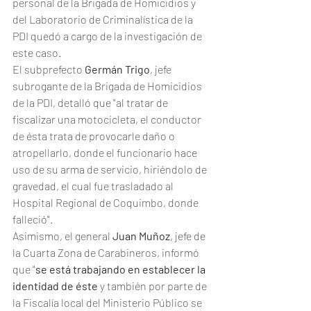
personal de la Brigada de Homicidios y 
del Laboratorio de Criminalística de la 
PDI quedó a cargo de la investigación de 
este caso. 
El subprefecto 
Germán Trigo
, jefe 
subrogante de la Brigada de Homicidios 
de la PDI, detalló que "al tratar de 
fiscalizar una motocicleta, el conductor 
de ésta trata de provocarle daño o 
atropellarlo, donde el funcionario hace 
uso de su arma de servicio, hiriéndolo de 
gravedad, el cual fue trasladado al 
Hospital Regional de Coquimbo, donde 
falleció". 
Asimismo, el general 
Juan Muñoz
, jefe de 
la Cuarta Zona de Carabineros, informó 
que "
se está trabajando en establecer la 
identidad de éste
 y también por parte de 
la Fiscalía local del Ministerio Público se 