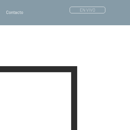
EN VIVO
Contacto
 la reacción de
s conocer
chileno
en sus redes sociales, el