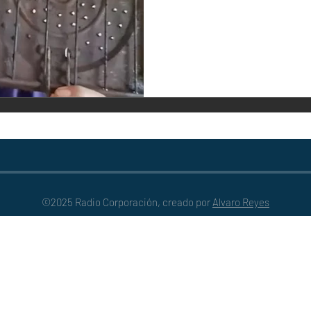
influencer conocido como “El C
tostador de pan es “el mejor...
©2025 Radio Corporación, creado por
Alvaro Reyes