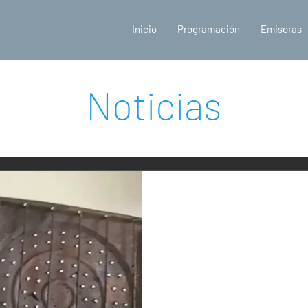
Inicio
Programación
Emisoras
Noticias
20 feb 2024
2 min de lectura
“Mi vida cambió”:
un uruguayo tra
tostador de pan 
En un registro que compartió 